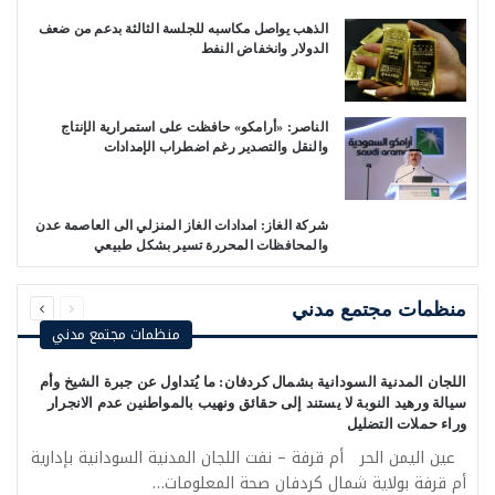
الذهب يواصل مكاسبه للجلسة الثالثة بدعم من ضعف
الدولار وانخفاض النفط
الناصر: «أرامكو» حافظت على استمرارية الإنتاج
والنقل والتصدير رغم اضطراب الإمدادات
شركة الغاز: امدادات الغاز المنزلي الى العاصمة عدن
والمحافظات المحررة تسير بشكل طبيعي
السابقة
التالية
الصفحة
الصفحة
منظمات مجتمع مدني
منظمات مجتمع مدني
اللجان المدنية السودانية بشمال كردفان: ما يُتداول عن جبرة الشيخ وأم
سيالة ورهيد النوبة لا يستند إلى حقائق ونهيب بالمواطنين عدم الانجرار
وراء حملات التضليل
عين اليمن الحر أم قرفة – نفت اللجان المدنية السودانية بإدارية
أم قرفة بولاية شمال كردفان صحة المعلومات…