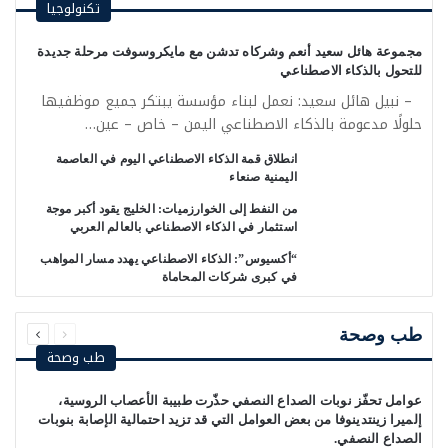
تكنولوجيا
مجموعة هائل سعيد أنعم وشركاه تدشن مع مايكروسوفت مرحلة جديدة
للتحول بالذكاء الاصطناعي
– نبيل هائل سعيد: نعمل لبناء مؤسسة يبتكر جميع موظفيها
حلولًا مدعومة بالذكاء الاصطناعي اليمن – خاص – عين…
انطلاق قمة الذكاء الاصطناعي اليوم في العاصمة
اليمنية صنعاء
من النفط إلى الخوارزميات: الخليج يقود أكبر موجة
استثمار في الذكاء الاصطناعي بالعالم العربي
“أكسيوس”: الذكاء الاصطناعي يهدد مسار المواهب
في كبرى شركات المحاماة
السابقة
التالية
الصفحة
الصفحة
طب وصحة
طب وصحة
عوامل تحفّز نوبات الصداع النصفي حذّرت طبيبة الأعصاب الروسية،
إلميرا زينتدينوفا من بعض العوامل التي قد تزيد احتمالية الإصابة بنوبات
الصداع النصفي.‏