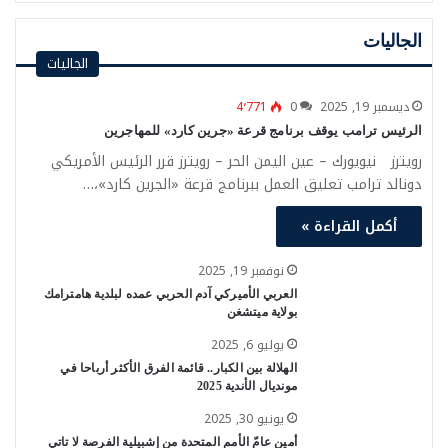
الجاليات
الجاليات
ديسمبر 19, 2025
0
4٬771
الرئيس ترامب يوقف برنامج قرعة «جرين كارد» للمهاجرين
رويترز نيويورك – عين اليمن الحر – رويترز قرر الرئيس الأمريكي
دونالد ترامب تعليق العمل ببرنامج قرعة «الجرين كارد»،…
أكمل القراءة »
نوفمبر 19, 2025
العربي الأميركي آدم الحربي عمده لبلدية هامترامك
بولاية ميتشغن
يوليو 6, 2025
الهلالة بين الكبار.. قائمة الفرق الأكثر أرباحا في
مونديال الأندية 2025
يونيو 30, 2025
أمين عامّ الأمم المتحدة من إشبيلية الفرصة لا تاتي