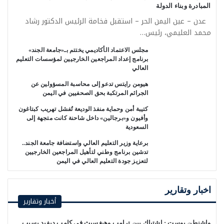
المبادرة وبناء الدولة
عدن – عين اليمن الحر – استقبل فخامة الرئيس الدكتور رشاد
محمد العليمي، رئيس…
مجلس الاعتماد الأكاديمي يختتم بـ«جامعة الجند»
برنامج إعداد المراجعين الخارجيين لمؤسسات التعليم
العالي
هيومن رايتس تدعو إلى محاسبة المسؤولين عن
الجرائم المرتكبة بحق الصحفيين في اليمن
كتيبة أمن وحماية منفذ الوديعة تُفشل تهريب كبتاغون
وأفيون و«برجالين» داخل شاحنة كانت متجهة إلى
السعودية
برعاية وزير التعليم العالي واستضافة جامعة الجند..
تدشين برنامج وطني لتأهيل المراجعين الخارجيين
لتعزيز جودة التعليم العالي في اليمن
اخبار وتقارير
أخبار وتقارير
واشنطن بوست : اشتباك بين ترامب وهيغسيث في كامب ديفيد بسبب