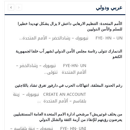
السابقة
التالية
الصفحة
الصفحة
عربي ودولي
الأمم المتحدة: التنظيم الارهابي داعش لا يزال يشكل تهديدا خطيرا
للسلم والأمن الدوليين
FYE- HN – UN نيويورك – رشادالخضر – الأمم المتحدة…
الدنمارك تتولى رئاسة مجلس الأمن الدولي لشهر آب خلفا لجمهورية
الكنغو
FYE-HN- UN نيويورك – رشادالخضر –
ألأمم المتحدة تتولى…
رغم الحدود المغلقة، انتهاكات الحرب في دارفور تغرق تشاد باللاجئين
CREATE AN ACCOUNT نيويورك – زينة
بلقاسم – ألأمم المتحدة …
من يخلف غوتيريش؟ مرشحي ادارة الامم المتحدة العامة المستقبليين
يعرضون رؤيتهم للإنقاذ من أزمة الثقة والشلل الدولي
FYE- HN- UNI نيويورك – زينة بلقاسم –