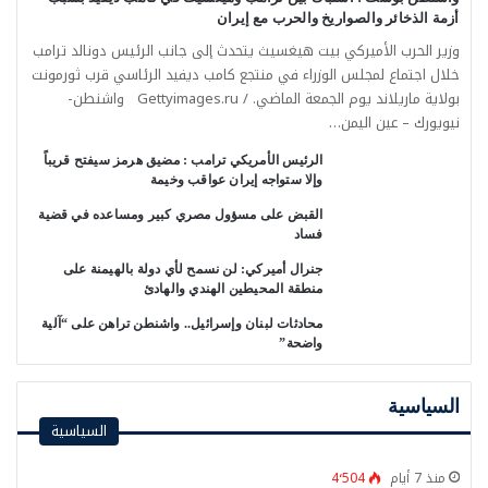
أزمة الذخائر والصواريخ والحرب مع إيران
وزير الحرب الأميركي بيت هيغسيث يتحدث إلى جانب الرئيس دونالد ترامب
خلال اجتماع لمجلس الوزراء في منتجع كامب ديفيد الرئاسي قرب ثورمونت
بولاية ماريلاند يوم الجمعة الماضي. / Gettyimages.ru واشنطن-
نيويورك – عين اليمن…
الرئيس الأمريكي ترامب : مضيق هرمز سيفتح قريباً
وإلا ستواجه إيران عواقب وخيمة
القبض على مسؤول مصري كبير ومساعده في قضية
فساد
جنرال أميركي: لن نسمح لأي دولة بالهيمنة على
منطقة المحيطين الهندي والهادئ
محادثات لبنان وإسرائيل.. واشنطن تراهن على “آلية
واضحة”
السياسية
السياسية
منذ 7 أيام
4٬504