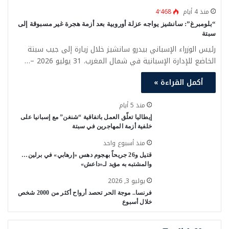
منذ 4 أيام
4٬468
“بلومبرغ”: سانشيز يواجه عزلة أوروبية بعد أزمة هجرة غير مسبوقة إلى
سبتة
رئيس الوزراء الإسباني بيدرو سانشيز خلال زيارة إلى جيب سبتة
الخاضع للإدارة الإسبانية في شمال المغرب. 31 يوليو 2026 –…
أكمل القراءة »
منذ 5 أيام
إيطاليا تعلّق العمل باتفاقية “شنغن” مع إسبانيا على
خلفية أزمة المهاجرين في سبتة
منذ أسبوع واحد
قتيل و26 جريحاً بهجوم دهس «إرهابي» في برلين…
والمشتبه به مؤيد لـ«داعش»
يوليو 3, 2026
فرنسا.. موجة الحر تحصد أرواح أكثر من 2000 شخص
خلال أسبوع