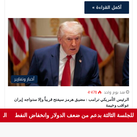
أكمل القراءة »
أخبار وتقارير
منذ يوم واحد
4٬478
الرئيس الأمريكي ترامب : مضيق هرمز سيفتح قريباً وإلا ستواجه إيران
عواقب وخيمة
الرئيس دونالد ترامب عين اليمن الحر – CNN CNN)– صرح
لثالثة بدعم من ضعف الدولار وانخفاض النفط
الرئيس الأم
الرئيس الأمريكي، دونالد ترامب، بأن مضيق هرمز سيُعاد فتحه…
أكمل القراءة »