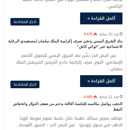
الرئاسي…
أكمل القراءة »
اخبار اقتصادية
منذ 20 ساعة
4٬475
بنك الشرق اليمني يدشن صرف إكرامية الملك سلمان لمستفيدي الرعاية
الاجتماعية عبر “ثواني كاش”
عين اليمن الحر دشّن بنك الشرق اليمني للتمويل الأصغر
الإسلامي، اليوم، صرف إكرامية خادم الحرمين الشريفين الملك
سلمان…
أكمل القراءة »
اخبار اقتصادية
منذ 22 ساعة
4٬469
الذهب يواصل مكاسبه للجلسة الثالثة بدعم من ضعف الدولار وانخفاض
النفط
موظف يعرض سبائك ذهبية خلال جلسة تصوير ببورصة كوريا
للذهب في سيول (رويترز) عين اليمن الحر – الشرق الأوسط…