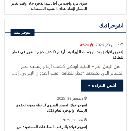
سوى مرة واحدة من أجل سد الفجوة حان وقت تغيير
المسار لإنقاذ أهداف التنمية المستدامة
انفوجرافيك
انفوجرافيك
مارس 23, 2026
4٬520
إنفوجرافيك | بعد الهجمات الإيرانية.. أرقام تكشف حجم الضرر في قطر
للطاقة
عين اليمن الحر – الخليج أونلاين كشفت أرقام رسمية حجم
الخسائر التي تكبدتها “قطر للطاقة” عقب العدوان الإيراني، إذ…
أكمل القراءة »
ديسمبر 28, 2025
انفوجرافيك الحصاد السنوي لرابطة معونه لحقوق
الإنسان والهجرة لعام 2025
يناير 10, 2025
إنفوجرافيك: بالأرقام.. القطاعات المستفيدة من