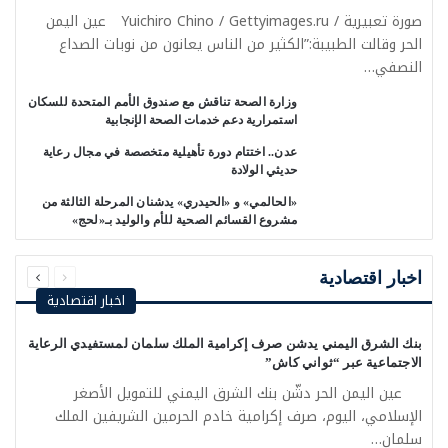
صورة تعبيرية / Yuichiro Chino / Gettyimages.ru عين اليمن
الحر وقالت الطبيبة:”الكثير من الناس يعانون من نوبات الصداع
النصفي…
وزارة الصحة تناقش مع صندوق الأمم المتحدة للسكان
استمرارية دعم خدمات الصحة الإنجابية
عدن.. اختتام دورة تأهيلية متخصصة في مجال رعاية
حديثي الولادة
«الحالمي» و «الحيدري» يدشنان المرحلة الثالثة من
مشروع القسائم الصحية للأم والوليد بـ«لحج»
السابقة
التالية
الصفحة
الصفحة
اخبار اقتصادية
اخبار اقتصادية
بنك الشرق اليمني يدشن صرف إكرامية الملك سلمان لمستفيدي الرعاية
الاجتماعية عبر “ثواني كاش”
عين اليمن الحر دشّن بنك الشرق اليمني للتمويل الأصغر
الإسلامي، اليوم، صرف إكرامية خادم الحرمين الشريفين الملك
سلمان…