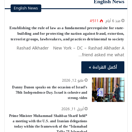
English News
English News
منذ 6 أيام
4٬511
Establishing the rule of law as a fundamental prerequisite for state-
building and for protecting the nation against fraud, extortion,
terrorist groups, lawbreakers, and practices detrimental to society
Rashad Alkhader New York – DC – Rashad Alkhader A
friend asked me what…
أكمل القراءة »
مايو 12, 2026
Danny Danon speaks on the occasion of Israel’s
78th Independence Day. Israel is cohesive and
strong-video
أبريل 11, 2026
*Prime Minister Muhammad Shahbaz Sharif held
a meeting with the U.S. and Iranian delegations
today within the framework of the “Islamabad
Talks.”* Islamabad—