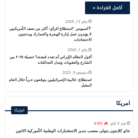
أكمل القراءة »
يناير 13, 2026
“أكسيوس “استطلاع للرأي: أكثر من نصف الأمريكيين
لا يؤيدون عمل إدارة الهجرة والجمارك ويدعمون
الاحتجاجات
يناير 1, 2026
أفول النظام الإيراني أم تجدد قبضته؟ حصيلة ٢٠٢٥ بين
الشارع والعقوبات وتبدل التحالفات
ديسمبر 9, 2025
استطلاع: غالبية الإسرائيليين يتوقعون حرباً خلال العام
المقبل
امريكا
امريكا
منذ 4 أيام
4٬491
جاي كلايتون يتولى منصب مدير الاستخبارات الوطنية الأميركية الاثنين