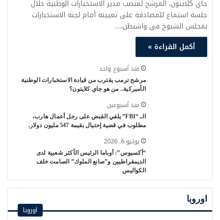
جاي كلايتون، المرشح لمنصب مدير الاستخبارات الوطنية خلال
جلسة استماع للمصادقة على تعيينه أمام لجنة الاستخبارات
بمجلس الشيوخ في واشنطن،…
أكمل القراءة »
منذ أسبوع واحد
مرشح ترمب يقترب من قيادة الاستخبارات الوطنية
الأميركية.. من هو جاي كلايتون؟
منذ أسبوعين
الـ “FBI” يلقي القبض على رجل أعمال هارب،
مطلوب في قضية إحتيال بقيمة 547 مليون دولار.
يوليو 6, 2026
“أكسيوس”: أوباما الرئيس الأكثر شعبية لدى
الديمقراطيين و”صانع الملوك” الصامت خلف
الكواليس
اوروبا
اوروبا