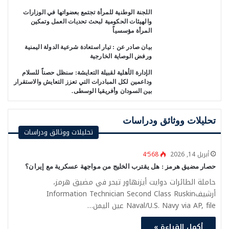
اللجنة الوطنية للمرأة تجتمع بعضواتها في الوزارات
والهيئات الحكومية لبحث تحديات العمل وتمكين
المرأة مؤسسياً
بيان صادر عن : ‏تيار استعادة شرعية الدولة اليمنية
ورفض الوصاية الخارجية
الإدارة الأهلية لقبيلة التعايشة: سنظل حصناً للسلام
وداعمين لكل المبادرات التي تعزز التعايش والاستقرار
بين السودان وأفريقيا الوسطى.
تحليلات ووثائق ودراسات
تحليلات ووثائق ودراسات
أبريل 14, 2026
4٬568
حصار مضيق هرمز : هل يقترب الخليج من مواجهة عسكرية مع إيران؟
حاملة الطائرات دوايت أيزنهاور تبحر في مضيق هرمز،
أرشيفInformation Technician Second Class Ruskin
Naval/U.S. Navy via AP, file عين اليمن…
أكمل القراءة »