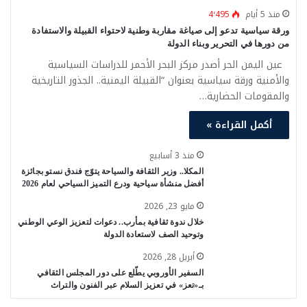
منذ 5 أيام
4٬495
ورقة سياسية تدعو إلى صياغة مقاربة وطنية لاحتواء القبيلة والاستفادة
من دورها في التحرير وبناء الدولة
عين اليمن الحر أصدر مركز البحر الأحمر للدراسات السياسية
والأمنية ورقة سياسية بعنوان “القبيلة اليمنية.. الجذور التاريخية
والمقومات الحضارية…
أكمل القراءة »
منذ 3 أسابيع
المكلا.. وزير الثقافة والسياحة يتوّج فندق نستو بجائزة
أفضل منشأة سياحية ودرع التميز السياحي لعام 2026
مايو 23, 2026
خلال ندوة ثقافية بمأرب.. دعوات لتعزيز الوعي الوطني
وتوحيد الصف لاستعادة الدولة
أبريل 28, 2026
السفير الأوروبي يطّلع على دور المجلس الثقافي
بـ«تعز» في تعزيز السلام عبر الفنون والتراث