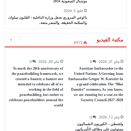
مونديال السعودية 2034
مايو 5, 2024
بالوعي المروري نجعل وزارة الداخلية : القانون سلوك،
والسلامة الحقيقة، والسفر متعة..
Danny Danon speaks on the occasion of Israel’s
السابقة
التالية
الصفحة
الصفحة
مكتبة الفيديو
78th Independence Day. Israel is cohesive and
مايو 12, 2026
4٬572
strong-video
يناير 31, 2026
0
يناير 30, 2026
0
To mark the 20th anniversary of
Austrian Ambassador to the
the peacebuilding framework, we
United Nations A Greeting from
created a banner, a banner not
Ambassador Gregor W. Koessler In
intended to celebrate all of us
a grand celebration The “Blue
working in the field of
Danube” ceremony, As you know,
peacebuilding, but rather to
we are running for a seat on the
celebrate peacebuilders around the
Security Council.2027-2028
world
يناير 12, 2026
0
واشنطن – الكوريون الشماليون
يستولون على وظائف الأمريكيين