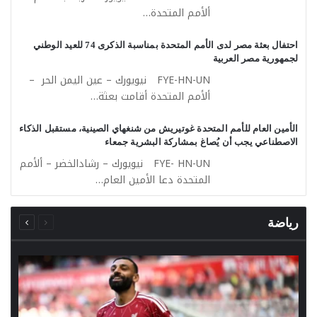
ألأمم المتحدة…
احتفال بعثة مصر لدى الأمم المتحدة بمناسبة الذكرى 74 للعيد الوطني
لجمهورية مصر العربية
FYE-HN-UN نيويورك – عين اليمن الحر –
ألأمم المتحدة أقامت بعثة…
الأمين العام للأمم المتحدة غوتيريش من شنغهاي الصينية، مستقبل الذكاء
الاصطناعي يجب أن يُصاغ بمشاركة البشرية جمعاء
FYE- HN-UN نيويورك – رشادالخضر – ألأمم
المتحدة دعا الأمين العام…
السابقة
التالية
الصفحة
الصفحة
رياضة