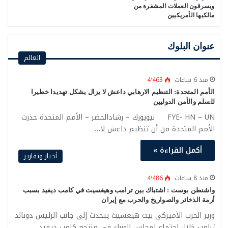
ويسرقون العملات المشفرة من
مالكيها الأمريكيين
عنوان البلوك
العالم
منذ 6 ساعات
4٬463
الأمم المتحدة: التنظيم الارهابي داعش لا يزال يشكل تهديدا خطيرا
للسلم والأمن الدوليين
FYE- HN – UN نيويورك – رشادالخضر – الأمم المتحدة حذرت
الأمم المتحدة من أن تنظيم داعش لا…
أكمل القراءة »
أخبار وتقارير
منذ 8 ساعات
4٬486
واشنطن بوست : اشتباك بين ترامب وهيغسيث في كامب ديفيد بسبب
أزمة الذخائر والصواريخ والحرب مع إيران
وزير الحرب الأميركي بيت هيغسيث يتحدث إلى جانب الرئيس دونالد
ترامب خلال اجتماع لمجلس الوزراء في منتجع كامب ديفيد