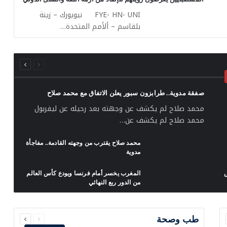
FYE- HN- UNI نيويورك – زينة
بلقاسم – ألأمم المتحدة…
السابقة
التالية
الصفحة
الصفحة
صفقة مدوية.. طرابزون سبور يعلن الاتفاق مع محمد صلاح
محمد صلاح لم يكشف عن وجهته بعد رحيله عن ليفربول
محمد صلاح لم يكشف عن…
محمد صلاح يقترب من وجهته القادمة.. مفاجأة
مدوية
س
المغرب يخسر أمام فرنسا ويودع كأس العالم
من الدور ربع النهائي
السابقة
التالية
الصفحة
الصفحة
طب وصحة