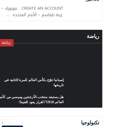
CREATE AN ACCOUNT نيويورك –
زينة بلقاسم – ألأمم المتحدة …
رياضة
رياضة
إسبانيا تتوّج بكأس العالم للمرة الثانية في
تاريخها
هل يستبعد منتخب الأرجنتين وميسي من كأ
العالم 2026؟ القرار يعود للفيفا!
السابقة
التالية
الصفحة
الصفحة
تكنولوجيا