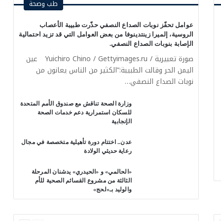
طب وصحة
عوامل تحفّز نوبات الصداع النصفي حذّرت طبيبة الأعصاب
الروسية، إلميرا زينتدينوفا من بعض العوامل التي قد تزيد احتمالية
الإصابة بنوبات الصداع النصفي.‏
صورة تعبيرية / Yuichiro Chino / Gettyimages.ru عين
اليمن الحر وقالت الطبيبة:”الكثير من الناس يعانون من
نوبات الصداع النصفي…
وزارة الصحة تناقش مع صندوق الأمم المتحدة
للسكان استمرارية دعم خدمات الصحة
الإنجابية
عدن.. اختتام دورة تأهيلية متخصصة في مجال
رعاية حديثي الولادة
«الحالمي» و «الحيدري» يدشنان المرحلة
الثالثة من مشروع القسائم الصحية للأم
والوليد بـ«لحج»
السابقة
التالية