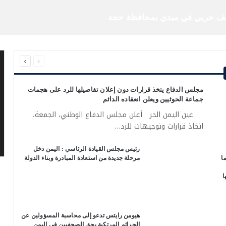
ت الحوثيين على السعودية والسفن التجارية
السابقة
التالية
م
الصفحة
الصفحة
ال
مجلس الدفاع يتخذ قرارات دون إعلان تفاصيلها للرد على هجمات
جماعة الحوثيين ويعلن انعقاده الدائم
عين اليمن الحر أعلن مجلس الدفاع الوطني، الجمعة،
اتخاذ قرارات وتوجيهات للرد…
رئيس مجلس القيادة الرئاسي : اليمن دخل
ا
مرحلة جديدة من استعادة المبادرة وبناء الدولة
ا
هيومن رايتس تدعو إلى محاسبة المسؤولين عن
الجرائم المرتكبة بحق الصحفيين في اليمن