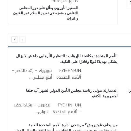
أبريل 28, 2026
السفير الأوروبي يطّلع على دور المجلس
الثقافي بـ«تعز» في تعزيز السلام عبر الفنون
والتراث
السابقة
التالية
الصفحة
الصفحة
الأمم المتحدة: مكافحة الإرهاب : التنظيم الأرهابي داعش لا يزال
يشكل تهديدًا قويًا وقادرًا على التكيف
FYE-HN-UN نيويورك – رشادالخضر –
ألأمم المتحدة أُبلغ مجلس…
ا
الدنمارك تتولى رئاسة مجلس الأمن الدولي لشهر آب خلفا
لجمهورية الكنغو
FYE-HN- UN نيويورك – رشادالخضر
– ألأمم المتحدة تتولى…
من يخلف غوتيريش؟ مرشحي ادارة الامم المتحدة العامة
المستقبليين يعرضون رؤيتهم للإنقاذ من أزمة الثقة والشلل الدولي