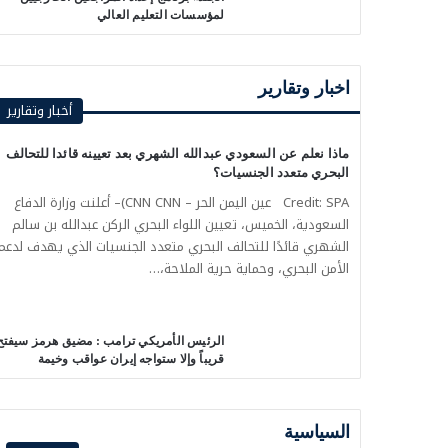
لمؤسسات التعليم العالي
اخبار وتقارير
أخبار وتقارير
ماذا نعلم عن السعودي عبدالله الشهري بعد تعيينه قائدا للتحالف
البحري متعدد الجنسيات؟
Credit: SPA عين اليمن الحر – CNN CNN)– أعلنت وزارة الدفاع
السعودية، الخميس، تعيين اللواء البحري الركن عبدالله بن سالم
الشهري قائدًا للتحالف البحري متعدد الجنسيات الذي يهدف لدعم
الأمن البحري، وحماية حرية الملاحة،…
الرئيس الأمريكي ترامب : مضيق هرمز سيفتح
قريباً وإلا ستواجه إيران عواقب وخيمة
السياسية