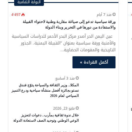
البوابة الثقافية
منذ 7 أيام
4٬497
ورقة سياسية تدعو إلى صياغة مقاربة وطنية لاحتواء القبيلة
والاستفادة من دورها في التحرير وبناء الدولة
عين اليمن الحر أصدر مركز البحر الأحمر للدراسات السياسية
والأمنية ورقة سياسية بعنوان “القبيلة اليمنية.. الجذور
التاريخية والمقومات الحضارية…
أكمل القراءة »
منذ 3 أسابيع
المكلا.. وزير الثقافة والسياحة يتوّج فندق
نستو بجائزة أفضل منشأة سياحية ودرع التميز
السياحي لعام 2026
مايو 23, 2026
خلال ندوة ثقافية بمأرب.. دعوات لتعزيز
الوعي الوطني وتوحيد الصف لاستعادة الدولة