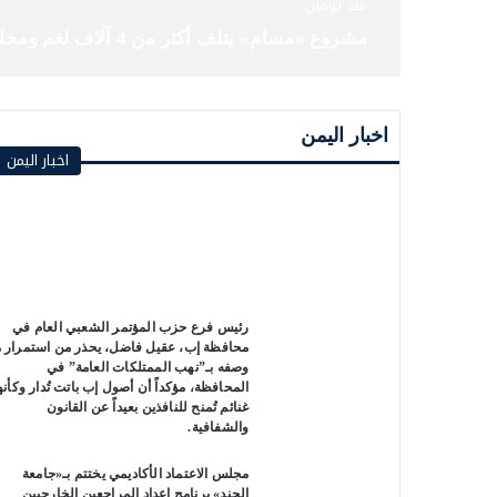
منذ 9 ساعات
الأمم المتحدة : مجلس الأمن الدولي يدين هجما
اخبار اليمن
اخبار اليمن
رئيس فرع حزب المؤتمر الشعبي العام في
محافظة إب، عقيل فاضل، يحذر من استمرار م
وصفه بـ”نهب الممتلكات العامة” في
المحافظة، مؤكداً أن أصول إب باتت تُدار وكأنه
غنائم تُمنح للنافذين بعيداً عن القانون
والشفافية.
مجلس الاعتماد الأكاديمي يختتم بـ«جامعة
الجند» برنامج إعداد المراجعين الخارجيين