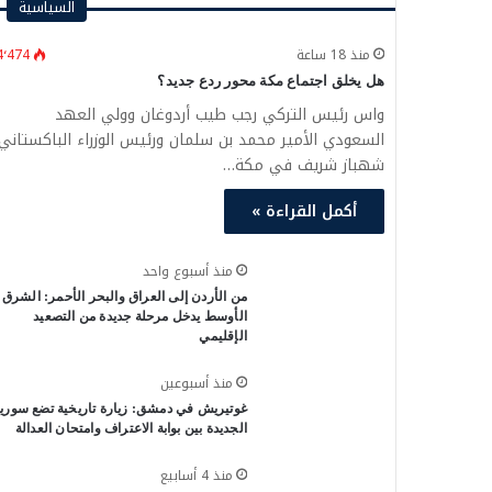
السياسية
منذ 18 ساعة
4٬474
هل يخلق اجتماع مكة محور ردع جديد؟
واس رئيس التركي رجب طيب أردوغان وولي العهد
السعودي الأمير محمد بن سلمان ورئيس الوزراء الباكستاني
شهباز شريف في مكة…
أكمل القراءة »
منذ أسبوع واحد
من الأردن إلى العراق والبحر الأحمر: الشرق
الأوسط يدخل مرحلة جديدة من التصعيد
الإقليمي
منذ أسبوعين
غوتيريش في دمشق: زيارة تاريخية تضع سوريا
الجديدة بين بوابة الاعتراف وامتحان العدالة
منذ 4 أسابيع