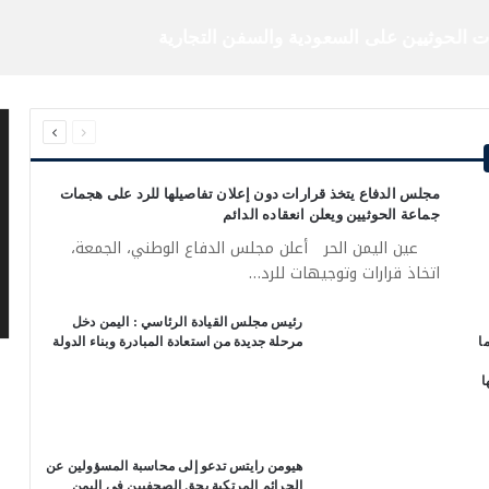
ت الحوثيين على السعودية والسفن التجارية
السابقة
التالية
م
الصفحة
الصفحة
ال
مجلس الدفاع يتخذ قرارات دون إعلان تفاصيلها للرد على هجمات
جماعة الحوثيين ويعلن انعقاده الدائم
عين اليمن الحر أعلن مجلس الدفاع الوطني، الجمعة،
اتخاذ قرارات وتوجيهات للرد…
رئيس مجلس القيادة الرئاسي : اليمن دخل
ا
مرحلة جديدة من استعادة المبادرة وبناء الدولة
ا
هيومن رايتس تدعو إلى محاسبة المسؤولين عن
الجرائم المرتكبة بحق الصحفيين في اليمن