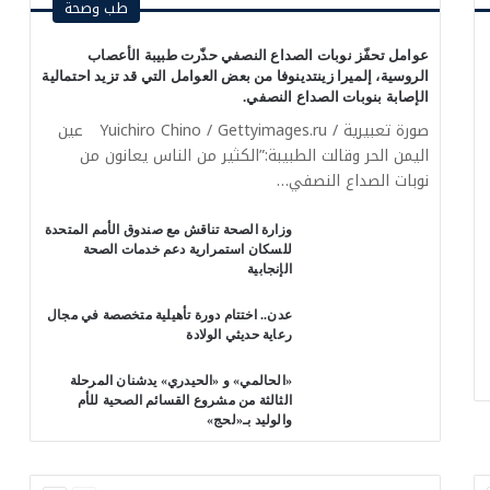
طب وصحة
عوامل تحفّز نوبات الصداع النصفي حذّرت طبيبة الأعصاب
الروسية، إلميرا زينتدينوفا من بعض العوامل التي قد تزيد احتمالية
الإصابة بنوبات الصداع النصفي.‏
صورة تعبيرية / Yuichiro Chino / Gettyimages.ru عين
اليمن الحر وقالت الطبيبة:”الكثير من الناس يعانون من
نوبات الصداع النصفي…
وزارة الصحة تناقش مع صندوق الأمم المتحدة
للسكان استمرارية دعم خدمات الصحة
الإنجابية
عدن.. اختتام دورة تأهيلية متخصصة في مجال
رعاية حديثي الولادة
«الحالمي» و «الحيدري» يدشنان المرحلة
الثالثة من مشروع القسائم الصحية للأم
والوليد بـ«لحج»
السابقة
التالية