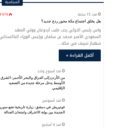
السياسية
منذ 15 ساعة
4٬474
هل يخلق اجتماع مكة محور ردع جديد؟
واس رئيس التركي رجب طيب أردوغان وولي العهد
السعودي الأمير محمد بن سلمان ورئيس الوزراء الباكستاني
شهباز شريف في مكة…
أكمل القراءة »
منذ أسبوع واحد
من الأردن إلى العراق والبحر الأحمر: الشرق
الأوسط يدخل مرحلة جديدة من التصعيد
الإقليمي
منذ أسبوعين
غوتيريش في دمشق: زيارة تاريخية تضع سوريا
الجديدة بين بوابة الاعتراف وامتحان العدالة
منذ 4 أسابيع