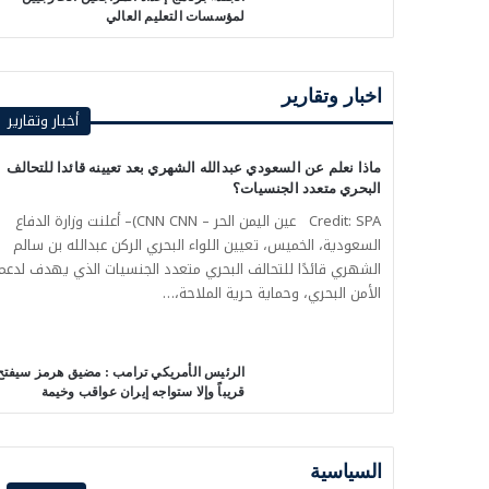
لمؤسسات التعليم العالي
اخبار وتقارير
أخبار وتقارير
ماذا نعلم عن السعودي عبدالله الشهري بعد تعيينه قائدا للتحالف
البحري متعدد الجنسيات؟
Credit: SPA عين اليمن الحر – CNN CNN)– أعلنت وزارة الدفاع
السعودية، الخميس، تعيين اللواء البحري الركن عبدالله بن سالم
الشهري قائدًا للتحالف البحري متعدد الجنسيات الذي يهدف لدعم
الأمن البحري، وحماية حرية الملاحة،…
الرئيس الأمريكي ترامب : مضيق هرمز سيفتح
قريباً وإلا ستواجه إيران عواقب وخيمة
السياسية