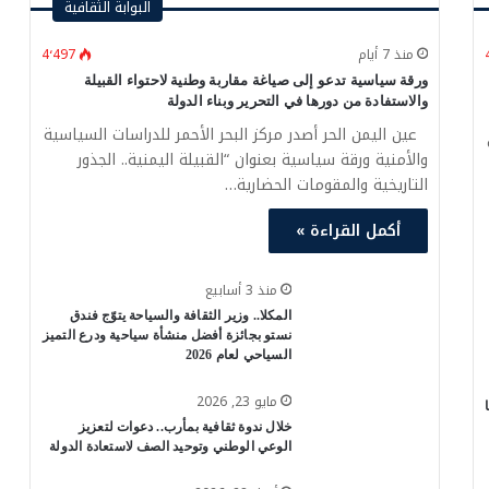
البوابة الثقافية
منذ 7 أيام
4٬497
ورقة سياسية تدعو إلى صياغة مقاربة وطنية لاحتواء القبيلة
والاستفادة من دورها في التحرير وبناء الدولة
عين اليمن الحر أصدر مركز البحر الأحمر للدراسات السياسية
والأمنية ورقة سياسية بعنوان “القبيلة اليمنية.. الجذور
التاريخية والمقومات الحضارية…
أكمل القراءة »
منذ 3 أسابيع
المكلا.. وزير الثقافة والسياحة يتوّج فندق
نستو بجائزة أفضل منشأة سياحية ودرع التميز
السياحي لعام 2026
مايو 23, 2026
خلال ندوة ثقافية بمأرب.. دعوات لتعزيز
الوعي الوطني وتوحيد الصف لاستعادة الدولة