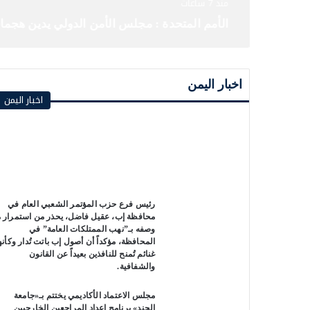
منذ 7 ساعات
الأمم المتحدة : مجلس الأمن الدولي يدين هجما
اخبار اليمن
اخبار اليمن
رئيس فرع حزب المؤتمر الشعبي العام في
محافظة إب، عقيل فاضل، يحذر من استمرار م
وصفه بـ”نهب الممتلكات العامة” في
المحافظة، مؤكداً أن أصول إب باتت تُدار وكأنه
غنائم تُمنح للنافذين بعيداً عن القانون
والشفافية.
مجلس الاعتماد الأكاديمي يختتم بـ«جامعة
الجند» برنامج إعداد المراجعين الخارجيين