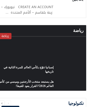
CREATE AN ACCOUNT نيويورك –
زينة بلقاسم – ألأمم المتحدة …
رياضة
رياضة
إسبانيا تتوّج بكأس العالم للمرة الثانية في
تاريخها
هل يستبعد منتخب الأرجنتين وميسي من كأ
العالم 2026؟ القرار يعود للفيفا!
السابقة
التالية
الصفحة
الصفحة
تكنولوجيا