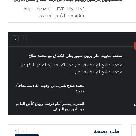
FYE- HN- UNI نيويورك – زينة
بلقاسم – ألأمم المتحدة…
السابقة
التالية
الصفحة
الصفحة
صفقة مدوية.. طرابزون سبور يعلن الاتفاق مع محمد صلاح
محمد صلاح لم يكشف عن وجهته بعد رحيله عن ليفربول
محمد صلاح لم يكشف عن…
محمد صلاح يقترب من وجهته القادمة.. مفاجأة
مدوية
س
المغرب يخسر أمام فرنسا ويودع كأس العالم
من الدور ربع النهائي
السابقة
التالية
الصفحة
الصفحة
طب وصحة