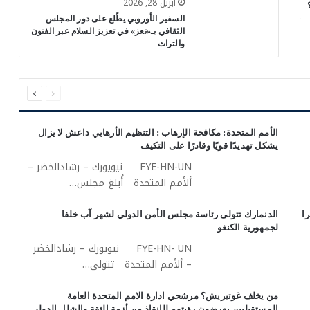
أبريل 28, 2026
السفير الأوروبي يطّلع على دور المجلس
الثقافي بـ«تعز» في تعزيز السلام عبر الفنون
والتراث
السابقة
التالية
الصفحة
الصفحة
الأمم المتحدة: مكافحة الإرهاب : التنظيم الأرهابي داعش لا يزال
يشكل تهديدًا قويًا وقادرًا على التكيف
FYE-HN-UN نيويورك – رشادالخضر –
ألأمم المتحدة أُبلغ مجلس…
ا
الدنمارك تتولى رئاسة مجلس الأمن الدولي لشهر آب خلفا
لجمهورية الكنغو
FYE-HN- UN نيويورك – رشادالخضر
– ألأمم المتحدة تتولى…
من يخلف غوتيريش؟ مرشحي ادارة الامم المتحدة العامة
المستقبليين يعرضون رؤيتهم للإنقاذ من أزمة الثقة والشلل الدولي