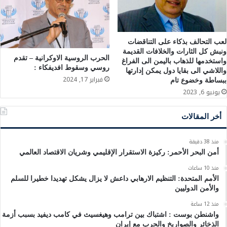
لعب التحالف بذكاء على التناقضات
ونبش كل الثارات والخلافات القديمة
الحرب الروسية الاوكرانية – تقدم
واستخدمها للذهاب باليمن الى الفراغ
روسي وسقوط افديفكاء :
واللاشي الى بقايا دول يمكن إدارتها
فبراير 17, 2024
ببساطة وخضوع تام
يونيو 6, 2023
أخر المقالات
منذ 38 دقيقة
أمن البحر الأحمر: ركيزة الاستقرار الإقليمي وشريان الاقتصاد العالمي
منذ 10 ساعات
الأمم المتحدة: التنظيم الارهابي داعش لا يزال يشكل تهديدا خطيرا للسلم
والأمن الدوليين
منذ 12 ساعة
واشنطن بوست : اشتباك بين ترامب وهيغسيث في كامب ديفيد بسبب أزمة
الذخائر والصواريخ والحرب مع إيران