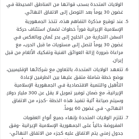
الولايات المتحدة بسحب قواتها من المناطق المحيطة في
غضون 30 يوماً بعد التوصل إلى الاتفاق النهائي
.
عند توقيع مذكرة التفاهم هذه، تتخذ الجمهورية
الإسلامية الإيرانية فوراً خطوات لضمان استئناف حركة
السفن التجارية من الخليج إلى بحر عُمان وبالعكس في
غضون 30 يوماً لتصل إلى مستويات ما قبل الحرب، مع
مراعاة ضرورة إزالة العوائق الفنية وتفكيك الألغام من قبل
إيران.
تتعهد الولايات المتحدة، بالتعاون مع شركائها الإقليميين،
بوضع خطة شاملة متفق عليها بين الطرفين لإعادة
التأهيل والتنمية الاقتصادية في الجمهورية الإسلامية
الإيرانية، مع ضمان توفير تمويل لا يقل عن 300 مليار دولار.
وسيتم صياغة آلية تنفيذ هذه الخطة -كجزء من الاتفاق
النهائي- في غضون 60 يوماً
.
تلتزم الولايات المتحدة بإنهاء جميع أنواع العقوبات
المفروضة حالياً على الجمهورية الإسلامية الإيرانية -وفق
جدول زمني يتم الاتفاق عليه كجزء من الاتفاق النهائي-