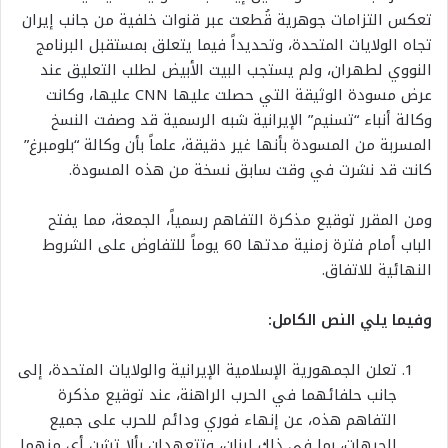
تعكس التزامات جوهرية قُطعت عبر قنوات خلفية من جانب إيران
تجاه الولايات المتحدة، وتحديداً فيما يتعلق بمستقبل البرنامج
النووي لطهران، ولم يستجب البيت الأبيض لطلب التعليق عند
عرض مسودة الوثيقة التي حصلت عليها
CNN
عليها، وكانت
وكالة أنباء “تسنيم” الإيرانية شبه الرسمية قد وصفت النسخ
المسربة من المسودة بأنها غير دقيقة، علماً بأن وكالة “بلومبرغ”
كانت قد نشرت في وقت سابق نسخة من هذه المسودة
.
ومن المقرر توقيع مذكرة التفاهم رسمياً، الجمعة، مما يفتح
الباب أمام فترة زمنية مدتها 60 يوماً للتفاوض على الشروط
النهائية للاتفاق
.
وفيما يلي النص الكامل
:
تعلن الجمهورية الإسلامية الإيرانية والولايات المتحدة، إلى
جانب حلفائهما في الحرب الراهنة، عند توقيع مذكرة
التفاهم هذه، عن إنهاء فوري ودائم للحرب على جميع
الجبهات، بما في ذلك لبنان، وتتعهدان بألا تشن أي منهما