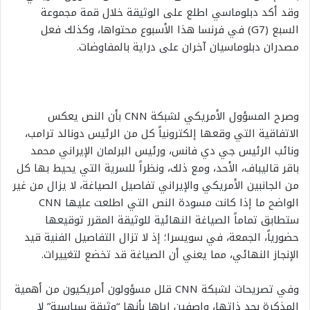
وقد أكد دبلوماسي اطلع على الوثيقة خلال قمة مجموعة
السبع (G7) في فرنسا هذا الأسبوع محتواها، وكذلك فعل
مصدران دبلوماسيان آخران على دراية بالمفاوضات.
وصرح المسؤول الأمريكي لشبكة
CNN
بأن النص يعكس
الاتفاقية التي وقعها إلكترونياً كل من الرئيس دونالد ترامب،
ونائب الرئيس جي دي فانس، ورئيس البرلمان الإيراني محمد
باقر قاليباف، الأحد، ومع ذلك، ونظراً للسرية التي يحيط بها كل
من الجانبين الأمريكي والإيراني تفاصيل الصياغة، لا يزال من غير
الواضح ما إذا كانت مسودة النص التي اطلعت عليها
CNN
ستطابق تماماً الصياغة النهائية للوثيقة المقرر توقيعها
حضورياً، الجمعة، في سويسرا؛ إذ لا تزال التفاصيل الفنية قيد
الإنجاز النهائي، مما يعني أن الصياغة قد تخضع لتغييرات.
وفي تصريحات لشبكة
CNN
قلل مسؤولون أمريكيون من أهمية
المذكرة بحد ذاتها، واصفين إياها بأنها “وثيقة سياسية” لا