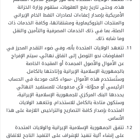
هذه، وحتى تاريخ رفع العقوبات، ستقوم وزارة الخزانة
الأمريكية بإصدار إعفاءات لصادرات النفط الخام الإيراني
والمنتجات البتروكيماوية ومشتقاتها، وكافة الخدمات ذات
الصلة، بما في ذلك الخدمات المصرفية والتأمين والنقل
وما شابه ذلك.
تتعهد الولايات المتحدة بأنه، وفي ضوء التقدم المحرز في
المفاوضات نحو التوصل إلى اتفاق نهائي، سيتم الإفراج
عن الأموال والأصول المجمدة أو المقيدة الخاصة
بالجمهورية الإسلامية الإيرانية وإتاحتها بالكامل.
وستُستخدم هذه الأموال -سواء كانت مودعة في الحساب
الرئيسي أو محوّلة- لأي مدفوعات للمستفيد النهائي
يحددها البنك المركزي للجمهورية الإسلامية الإيرانية،
وستكون متاحة بالكامل للاستخدام. وتتعهد الولايات
المتحدة بإصدار كافة التصاريح والتراخيص اللازمة على هذا
الأساس
.
تتفق الجمهورية الإسلامية الإيرانية والولايات المتحدة
على إنشاء آلية تنفيذ للإشراف على التنفيذ الناجح للاتفاق