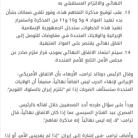
النهائي والالتزام المستقبلي به
.
عقب توقيع مذكرة التفاهم هذه، وفور تلقي ضمانات بشأن
بدء تنفيذ المواد 4 و5 و10 و11 من المذكرة واستمرار
تنفيذ هذه الخطوات، ستدخل الجمهورية الإسلامية
الإيرانية والولايات المتحدة في مفاوضات للتوصل إلى
اتفاق نهائي يقتصر على المواد المتبقية
.
سيتم اعتماد الاتفاق النهائي بموجب قرار ملزم صادر عن
مجلس الأمن التابع للأمم المتحدة.
وقال الرئيس دونالد ترامب، الأربعاء، بأن الاتفاق الأمريكي-
الإيراني لإنهاء الحرب ليس اتفاقاً نهائياً، مضيفاً أن الولايات
المتحدة ستستأنف الضربات إذا لم “تلتزم إيران بالسلوك القويم
“.
ورداً على سؤال طرحه أحد الصحفيين خلال لقائه بالرئيس
المصري عبد الفتاح السيسي عما إذا كان الاتفاق نهائياً، قال
ترامب: “لا، إنه ليس نهائياً. إنه مذكرة تفاهم”.
وأضاف ترامب -في إشارة إلى إيران: “إذا لم يعجبني الأمر، أو إذا