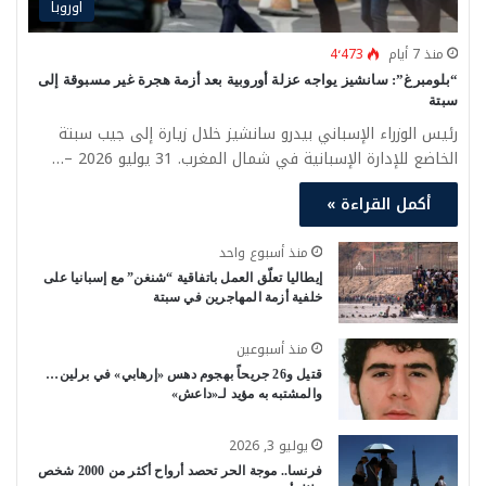
اوروبا
منذ 7 أيام
4٬473
“بلومبرغ”: سانشيز يواجه عزلة أوروبية بعد أزمة هجرة غير مسبوقة إلى
سبتة
رئيس الوزراء الإسباني بيدرو سانشيز خلال زيارة إلى جيب سبتة
الخاضع للإدارة الإسبانية في شمال المغرب. 31 يوليو 2026 –…
أكمل القراءة »
منذ أسبوع واحد
إيطاليا تعلّق العمل باتفاقية “شنغن” مع إسبانيا على
خلفية أزمة المهاجرين في سبتة
منذ أسبوعين
قتيل و26 جريحاً بهجوم دهس «إرهابي» في برلين…
والمشتبه به مؤيد لـ«داعش»
يوليو 3, 2026
فرنسا.. موجة الحر تحصد أرواح أكثر من 2000 شخص