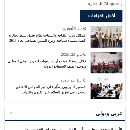
والمقومات الحضارية…
أكمل القراءة »
منذ 3 أسابيع
المكلا.. وزير الثقافة والسياحة يتوّج فندق نستو بجائزة
أفضل منشأة سياحية ودرع التميز السياحي لعام 2026
مايو 23, 2026
خلال ندوة ثقافية بمأرب.. دعوات لتعزيز الوعي الوطني
وتوحيد الصف لاستعادة الدولة
أبريل 28, 2026
السفير الأوروبي يطّلع على دور المجلس الثقافي
بـ«تعز» في تعزيز السلام عبر الفنون والتراث
السابقة
التالية
الصفحة
الصفحة
عربي ودولي
الأمم المتحدة : مجلس الأمن الدولي يدين هجمات الحوثيين على