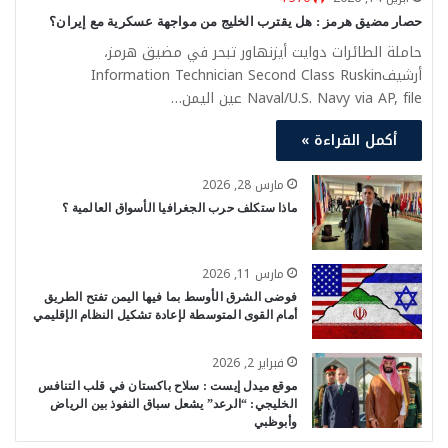
حصار مضيق هرمز : هل يقترب الخليج من مواجهة عسكرية مع إيران؟
حاملة الطائرات دوايت أيزنهاور تبحر في مضيق هرمز،
أرشيفInformation Technician Second Class Ruskin
Naval/U.S. Navy via AP, file عين اليمن…
أكمل القراءة »
مارس 28, 2026
ماذا ستكلف حرب الجغرافيا الأسواق العالمية ؟
مارس 11, 2026
فوضى الشرق الأوسط بما فيها اليمن تفتح الطريق
أمام القوى المتوسطة لإعادة تشكيل النظام الإقليمي
فبراير 2, 2026
موقع ميدل إيست : سلاح باكستان في قلب التنافس
الخليجي: “الرعد” يشعل سباق النفوذ بين الرياض
وأبوظبي