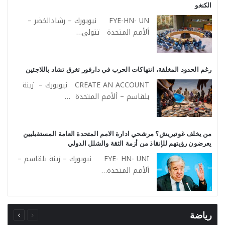
الكنغو
FYE-HN- UN نيويورك – رشادالخضر –
ألأمم المتحدة تتولى…
رغم الحدود المغلقة، انتهاكات الحرب في دارفور تغرق تشاد باللاجئين
CREATE AN ACCOUNT نيويورك – زينة
بلقاسم – ألأمم المتحدة …
من يخلف غوتيريش؟ مرشحي ادارة الامم المتحدة العامة المستقبليين
يعرضون رؤيتهم للإنقاذ من أزمة الثقة والشلل الدولي
FYE- HN- UNI نيويورك – زينة بلقاسم –
ألأمم المتحدة…
السابقة
التالية
الصفحة
الصفحة
رياضة