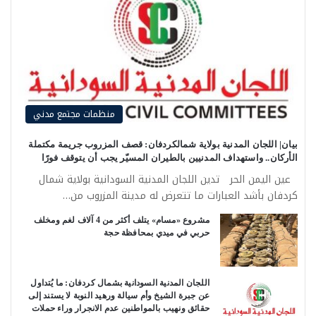
منظمات مجتمع مدني
بيان| اللجان المدنية بولاية شمالكردفان: قصف المزروب جريمة مكتملة
الأركان.. واستهداف المدنيين بالطيران المسيّر يجب أن يتوقف فورًا
عين اليمن الحر تدين اللجان المدنية السودانية بولاية شمال
كردفان بأشد العبارات ما تتعرض له مدينة المزروب من…
مشروع «مسام» يتلف أكثر من 4 آلاف لغم ومخلف
حربي في ميدي بمحافظة حجة
اللجان المدنية السودانية بشمال كردفان: ما يُتداول
عن جبرة الشيخ وأم سيالة ورهيد النوبة لا يستند إلى
حقائق ونهيب بالمواطنين عدم الانجرار وراء حملات