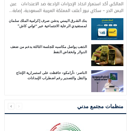
المالكي أكد استمرار اتخاذ الإجراءات الرادعة ضد الاعتداءات عين
اليمن الحر – سكاي نيوز أعلنت المملكة العربية السعودية، إصابة…
بنك الشرق اليمني يدشن صرف إكرامية الملك سلمان
لمستفيدي الرعاية الاجتماعية عبر “ثواني كاش”
الذهب يواصل مكاسبه للجلسة الثالثة بدعم من ضعف
الدولار وانخفاض النفط
الناصر: «أرامكو» حافظت على استمرارية الإنتاج
والنقل والتصدير رغم اضطراب الإمدادات
السابقة
التالية
الصفحة
الصفحة
منظمات مجتمع مدني