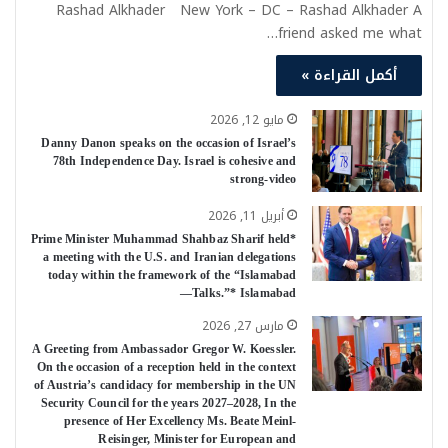
Rashad Alkhader New York – DC – Rashad Alkhader A
friend asked me what…
أكمل القراءة »
مايو 12, 2026
Danny Danon speaks on the occasion of Israel’s
78th Independence Day. Israel is cohesive and
strong-video
أبريل 11, 2026
*Prime Minister Muhammad Shahbaz Sharif held
a meeting with the U.S. and Iranian delegations
today within the framework of the “Islamabad
Talks.”* Islamabad—
مارس 27, 2026
A Greeting from Ambassador Gregor W. Koessler.
On the occasion of a reception held in the context
of Austria’s candidacy for membership in the UN
Security Council for the years 2027–2028, In the
presence of Her Excellency Ms. Beate Meinl-
Reisinger, Minister for European and