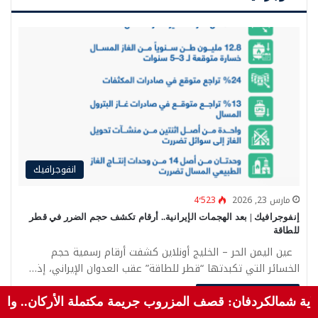
انفوجرافيك
مارس 23, 2026
4٬523
إنفوجرافيك | بعد الهجمات الإيرانية.. أرقام تكشف حجم الضرر في قطر
للطاقة
عين اليمن الحر – الخليج أونلاين كشفت أرقام رسمية حجم
الخسائر التي تكبدتها “قطر للطاقة” عقب العدوان الإيراني، إذ…
أكمل القراءة »
ان: قصف المزروب جريمة مكتملة الأركان.. واستهداف المدنيين ب