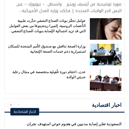
صورة توضيحية من أرشيف رويترز. واشنطن – نيويورك – عين
اليمن الحر الولايات المتحدة | فككت وزارة العدل الأمريكية…
عوامل تحفّز نوبات الصداع النصفي حذّرت طبيبة
الأعصاب الروسية، إلميرا زينتدينوفا من بعض العوامل
التي قد تزيد احتمالية الإصابة بنوبات الصداع النصفي.‏
وزارة الصحة تناقش مع صندوق الأمم المتحدة للسكان
استمرارية دعم خدمات الصحة الإنجابية
عدن.. اختتام دورة تأهيلية متخصصة في مجال رعاية
حديثي الولادة
السابقة
التالية
الصفحة
الصفحة
اخبار اقتصادية
اخبار اقتصادية
السعودية تعلن إصابة مدنيين في هجوم حوثي استهدف نجران