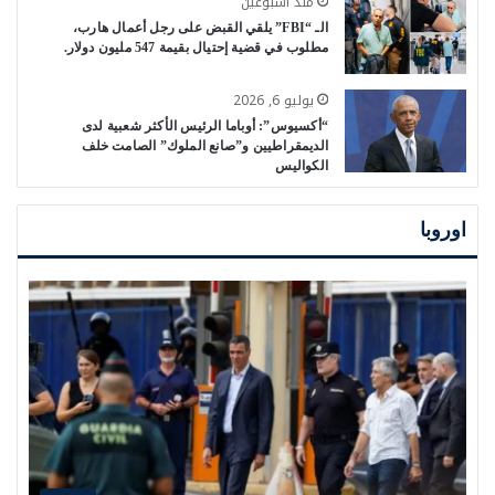
منذ أسبوعين
الـ “FBI” يلقي القبض على رجل أعمال هارب،
مطلوب في قضية إحتيال بقيمة 547 مليون دولار.
يوليو 6, 2026
“أكسيوس”: أوباما الرئيس الأكثر شعبية لدى
الديمقراطيين و”صانع الملوك” الصامت خلف
الكواليس
اوروبا