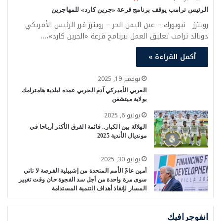
الرئيس ترامب يوقف برنامج قرعة «جرين كارد» للمهاجرين
رويترز نيويورك – عين اليمن الحر – رويترز قرر الرئيس الأمريكي
دونالد ترامب تعليق العمل ببرنامج قرعة «الجرين كارد»،…
أكمل القراءة »
نوفمبر 19, 2025
العربي الأميركي آدم الحربي عمده لبلدية هامترامك
بولاية ميتشغن
يوليو 6, 2025
الهلالة بين الكبار.. قائمة الفرق الأكثر أرباحا في
مونديال الأندية 2025
يونيو 30, 2025
أمين عامّ الأمم المتحدة من إشبيلية الفرصة لا تاتي
سوى مرة واحدة من أجل سد الفجوة حان وقت تغيير
المسار لإنقاذ أهداف التنمية المستدامة
انفوجرافيك