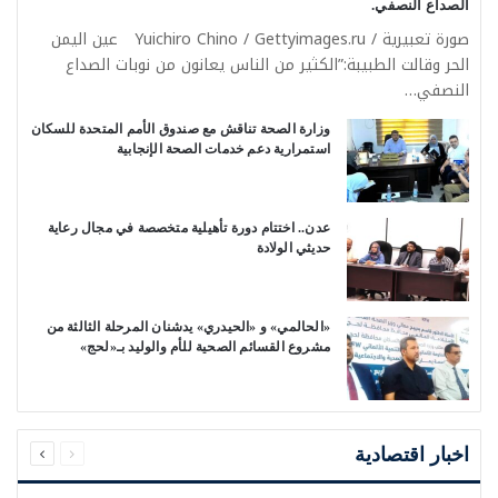
الصداع النصفي.‏
صورة تعبيرية / Yuichiro Chino / Gettyimages.ru عين اليمن
الحر وقالت الطبيبة:”الكثير من الناس يعانون من نوبات الصداع
النصفي…
وزارة الصحة تناقش مع صندوق الأمم المتحدة للسكان
استمرارية دعم خدمات الصحة الإنجابية
عدن.. اختتام دورة تأهيلية متخصصة في مجال رعاية
حديثي الولادة
«الحالمي» و «الحيدري» يدشنان المرحلة الثالثة من
مشروع القسائم الصحية للأم والوليد بـ«لحج»
السابقة
التالية
الصفحة
الصفحة
اخبار اقتصادية