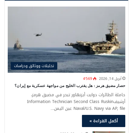
تحليلات ووثائق ودراسات
أبريل 14, 2026
4٬569
حصار مضيق هرمز : هل يقترب الخليج من مواجهة عسكرية مع إيران؟
حاملة الطائرات دوايت أيزنهاور تبحر في مضيق هرمز،
أرشيفInformation Technician Second Class Ruskin
Naval/U.S. Navy via AP, file عين اليمن…
أكمل القراءة »