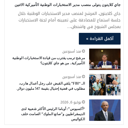
جاي كلايتون يتولى منصب مدير الاستخبارات الوطنية الأميركية الاثنين
جاي كلايتون، المرشح لمنصب مدير الاستخبارات الوطنية خلال
جلسة استماع للمصادقة على تعيينه أمام لجنة الاستخبارات
بمجلس الشيوخ في واشنطن،…
أكمل القراءة »
منذ أسبوعين
مرشح ترمب يقترب من قيادة الاستخبارات الوطنية
الأميركية.. من هو جاي كلايتون؟
منذ أسبوعين
الـ “FBI” يلقي القبض على رجل أعمال هارب،
مطلوب في قضية إحتيال بقيمة 547 مليون دولار.
يوليو 6, 2026
“أكسيوس”: أوباما الرئيس الأكثر شعبية لدى
الديمقراطيين و”صانع الملوك” الصامت خلف
الكواليس