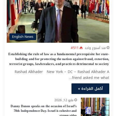
English News
منذ أسبوع واحد
4٬511
Establishing the rule of law as a fundamental prerequisite for state-
building and for protecting the nation against fraud, extortion,
terrorist groups, lawbreakers, and practices detrimental to society
Rashad Alkhader New York – DC – Rashad Alkhader A
friend asked me what…
أكمل القراءة »
مايو 12, 2026
Danny Danon speaks on the occasion of Israel’s
78th Independence Day. Israel is cohesive and
strong-video