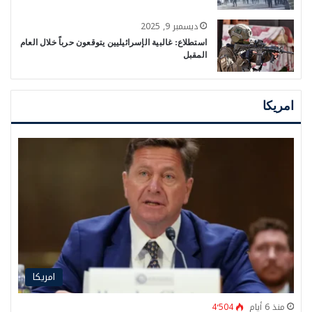
ديسمبر 9, 2025
استطلاع: غالبية الإسرائيليين يتوقعون حرباً خلال العام
المقبل
امريكا
امريكا
منذ 6 أيام
4٬504