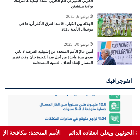
العربي الأميركي آدم الحربي عمده لبلدية هامترامك
بولاية ميتشغن
يوليو 6, 2025
الهلالة بين الكبار.. قائمة الفرق الأكثر أرباحا في
مونديال الأندية 2025
يونيو 30, 2025
أمين عامّ الأمم المتحدة من إشبيلية الفرصة لا تاتي
سوى مرة واحدة من أجل سد الفجوة حان وقت تغيير
المسار لإنقاذ أهداف التنمية المستدامة
انفوجرافيك
عقاده الدائم
الأمم المتحدة: مكافحة الإرهاب : التنظيم الأره