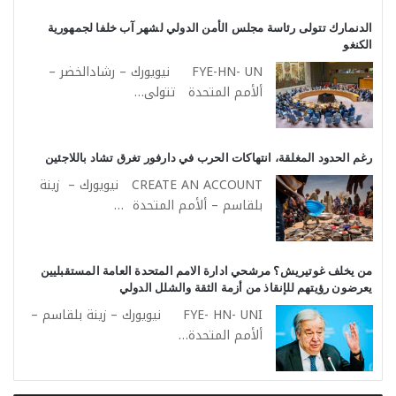
الدنمارك تتولى رئاسة مجلس الأمن الدولي لشهر آب خلفا لجمهورية
الكنغو
FYE-HN- UN نيويورك – رشادالخضر –
ألأمم المتحدة تتولى…
رغم الحدود المغلقة، انتهاكات الحرب في دارفور تغرق تشاد باللاجئين
CREATE AN ACCOUNT نيويورك – زينة
بلقاسم – ألأمم المتحدة …
من يخلف غوتيريش؟ مرشحي ادارة الامم المتحدة العامة المستقبليين
يعرضون رؤيتهم للإنقاذ من أزمة الثقة والشلل الدولي
FYE- HN- UNI نيويورك – زينة بلقاسم –
ألأمم المتحدة…