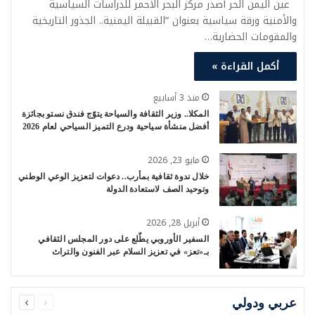
عين اليمن الحر أصدر مركز البحر الأحمر للدراسات السياسية
والأمنية ورقة سياسية بعنوان “القبيلة اليمنية.. الجذور التاريخية
والمقومات الحضارية…
أكمل القراءة »
منذ 3 أسابيع
المكلا.. وزير الثقافة والسياحة يتوّج فندق نستو بجائزة
أفضل منشأة سياحية ودرع التميز السياحي لعام 2026
مايو 23, 2026
خلال ندوة ثقافية بمأرب.. دعوات لتعزيز الوعي الوطني
وتوحيد الصف لاستعادة الدولة
أبريل 28, 2026
السفير الأوروبي يطّلع على دور المجلس الثقافي
بـ«تعز» في تعزيز السلام عبر الفنون والتراث
السابقة
التالية
الصفحة
الصفحة
عربي ودولي