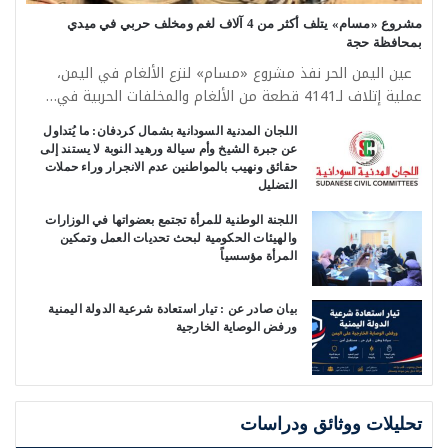
مشروع «مسام» يتلف أكثر من 4 آلاف لغم ومخلف حربي في ميدي
بمحافظة حجة
عين اليمن الحر نفذ مشروع «مسام» لنزع الألغام في اليمن،
عملية إتلاف لـ4141 قطعة من الألغام والمخلفات الحربية في…
اللجان المدنية السودانية بشمال كردفان: ما يُتداول
عن جبرة الشيخ وأم سيالة ورهيد النوبة لا يستند إلى
حقائق ونهيب بالمواطنين عدم الانجرار وراء حملات
التضليل
اللجنة الوطنية للمرأة تجتمع بعضواتها في الوزارات
والهيئات الحكومية لبحث تحديات العمل وتمكين
المرأة مؤسسياً
بيان صادر عن : ‏تيار استعادة شرعية الدولة اليمنية
ورفض الوصاية الخارجية
تحليلات ووثائق ودراسات