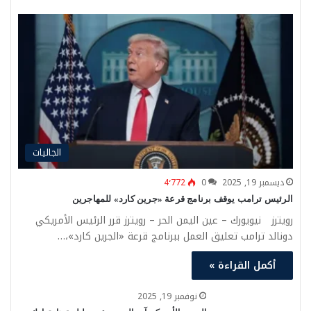
الجاليات
ديسمبر 19, 2025
0
4٬772
الرئيس ترامب يوقف برنامج قرعة «جرين كارد» للمهاجرين
رويترز نيويورك – عين اليمن الحر – رويترز قرر الرئيس الأمريكي
دونالد ترامب تعليق العمل ببرنامج قرعة «الجرين كارد»،…
أكمل القراءة »
نوفمبر 19, 2025